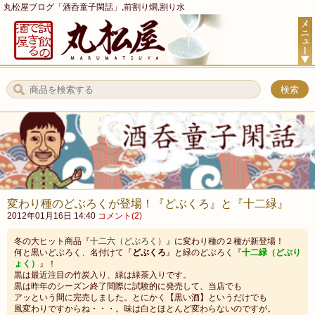
丸松屋ブログ「酒呑童子閑話」,前割り燗,割り水
変わり種のどぶろくが登場！『どぶくろ』と『十二緑』
2012年01月16日 14:40
コメント(2)
冬の大ヒット商品『
十二六（どぶろく）
』に変わり種の２種が新登場！
何と黒いどぶろく、名付けて『
どぶくろ
』と緑のどぶろく『
十二緑（どぶり
ょく）
』！
黒は最近注目の竹炭入り、緑は緑茶入りです。
黒は昨年のシーズン終了間際に試験的に発売して、当店でも
アッという間に完売しました。とにかく【黒い酒】というだけでも
風変わりですからね・・・。味は白とほとんど変わらないのですが。