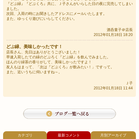
『どぶ緑』『どぶくろ』共に、Ｊ子さんがいらした日の夜に完売してしまい
ました。
次回、入荷の時にお聞きしたアドレスにメールいたします。
また、ゆっくり遊びにいらしてください。
酒呑童子＠店長
2012年01月18日 18:20
どぶ緑、美味しかったです！
店長さん、先日はありがとうございました！
早速入荷したての緑のどぶろく『どぶ緑』を飲んでみました。
ほんのり緑茶の香りがして、美味しかったですよ！
友人もはまって、「次は『どぶくろ』が飲みたい！」ですって。
また、近いうちに伺いますね～。
Ｊ子
2012年01月18日 11:44
カテゴリ
最新コメント
月別アーカイブ