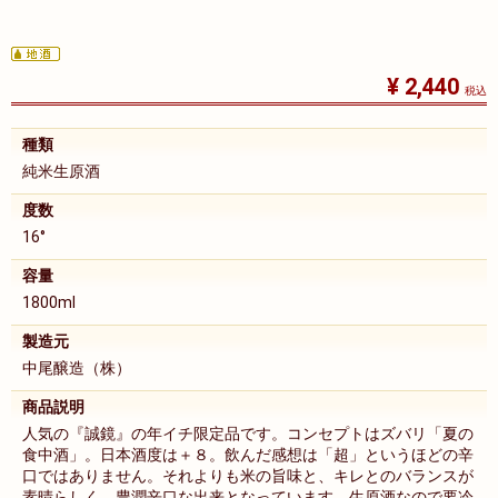
¥ 2,440
税込
種類
純米生原酒
度数
16°
容量
1800ml
製造元
中尾醸造（株）
商品説明
人気の『誠鏡』の年イチ限定品です。コンセプトはズバリ「夏の
食中酒」。日本酒度は＋８。飲んだ感想は「超」というほどの辛
口ではありません。それよりも米の旨味と、キレとのバランスが
素晴らしく、豊潤辛口な出来となっています。生原酒なので要冷